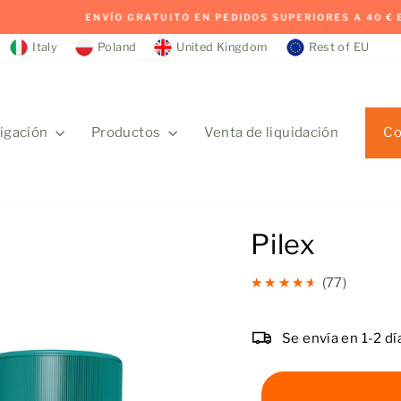
VÍO GRATUITO EN PEDIDOS SUPERIORES A 40 € EN TODA ESPAÑA.
diapositivas
pausa
Italy
Poland
United Kingdom
Rest of EU
Co
tigación
Productos
Venta de liquidación
Pilex
4.5
★★★★★
77
Se envía en 1-2 dí