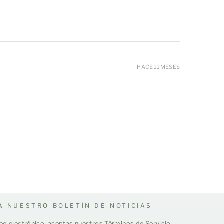
HACE 11 MESES
A NUESTRO BOLETÍN DE NOTICIAS
rreo electrónico, aceptas nuestros
Términos de Servicio