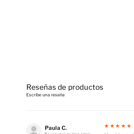
Pilex
€11,80
4.5
★★★★★
77
Reseñas de productos
Escribe una reseña
5
★★★★★
Paula C.