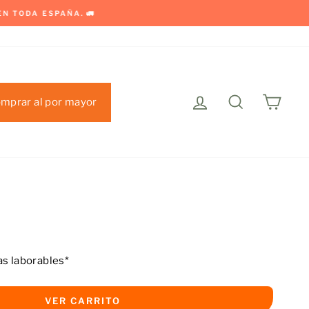
 🚛
Ingresar
Buscar
Carri
mprar al por mayor
as laborables*
VER CARRITO