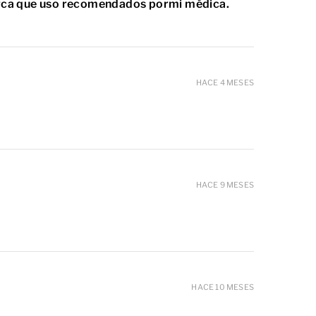
marca que uso recomendados pormi médica.
HACE 4 MESES
HACE 9 MESES
HACE 10 MESES