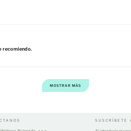
o recomiendo.
MOSTRAR MÁS
CTANOS
SUSCRÍBETE 
Wellness Poland Sp. z o.o.
Al introducir el co