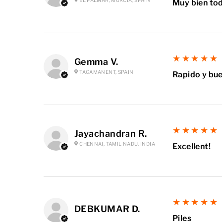
EL PALMAR, MURCIA, SPAIN
Muy bien tod
5
★★★★★
Gemma V.
TAGAMANENT, SPAIN
Rapido y bue
5
★★★★★
Jayachandran R.
CHENNAI, TAMIL NADU, INDIA
Excellent!
5
★★★★★
DEBKUMAR D.
Piles