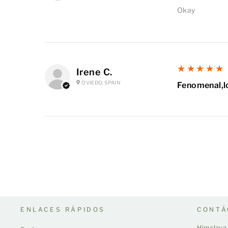
Okay
5
★★★★★
Irene C.
OVIEDO, SPAIN
Fenomenal,l
ENLACES RÁPIDOS
CONTÁ
Himalaya 